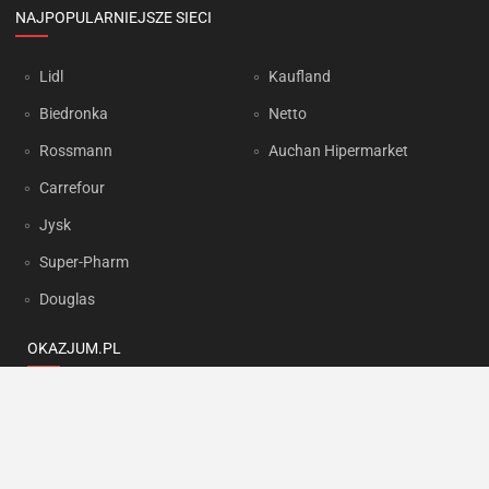
NAJPOPULARNIEJSZE SIECI
Lidl
Kaufland
Biedronka
Netto
Rossmann
Auchan Hipermarket
Carrefour
Jysk
Super-Pharm
Douglas
OKAZJUM.PL
Kontakt
Reklama
Prywatność
Korzystanie z portalu oznacza akceptację
Regulaminu
oraz
Polityki
prywatności
.
Ustawienia preferencji
.