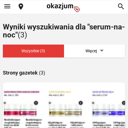
Wyniki wyszukiwania dla "serum-na-
noc"
(3)
Wszystkie (3)
Więcej
Strony gazetek
(3)