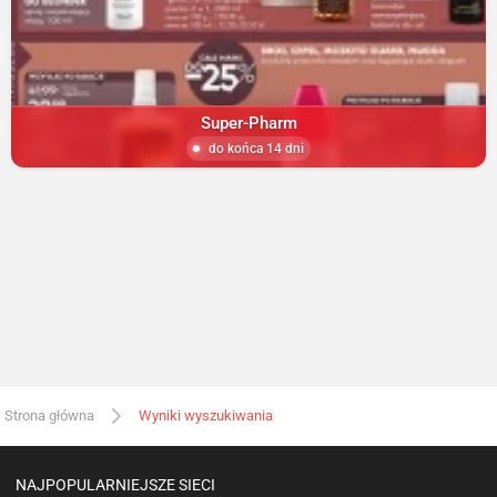
Super-Pharm
do końca 14 dni
Strona główna
Wyniki wyszukiwania
NAJPOPULARNIEJSZE SIECI