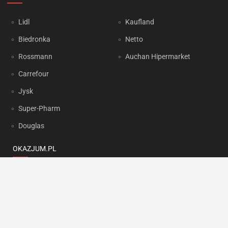
Lidl
Kaufland
Biedronka
Netto
Rossmann
Auchan Hipermarket
Carrefour
Jysk
Super-Pharm
Douglas
OKAZJUM.PL
Kontakt
Reklama
Prywatność
Korzystanie z portalu oznacza akceptację
Regulaminu
oraz
Polityki
prywatności
.
Ustawienia preferencji
.
Copyright by
INTERIA.PL
1999-2026. Wszystkie prawa zastrzeżone.