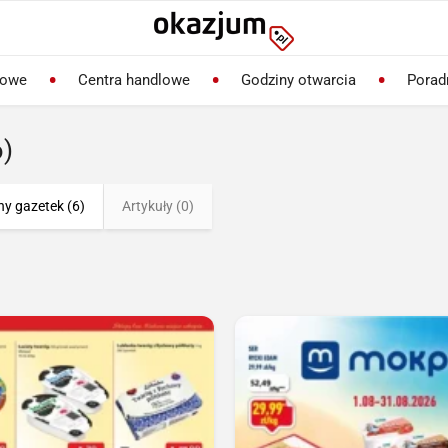
lowe
Centra handlowe
Godziny otwarcia
Porad
6)
ny gazetek (6)
Artykuły (0)