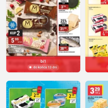
bi1
do końca 13 dni