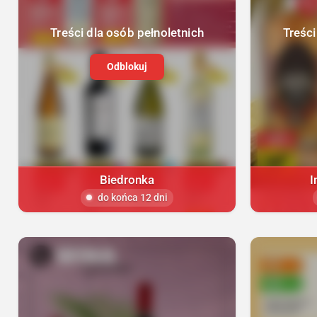
Treści dla osób pełnoletnich
Treści
Odblokuj
Biedronka
I
do końca 12 dni