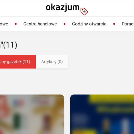
lowe
Centra handlowe
Godziny otwarcia
Porad
"
(11)
ony gazetek (11)
Artykuły (0)