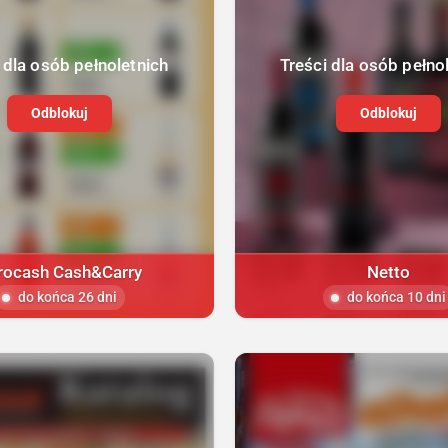
 dla osób pełnoletnich
Treści dla osób pełno
Odblokuj
Odblokuj
rocash Cash&Carry
Netto
do końca 26 dni
do końca 10 dni