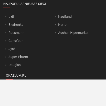
NAJPOPULARNIEJSZE SIECI
Lidl
Kaufland
Biedronka
Netto
Rossmann
Auchan Hipermarket
Carrefour
Jysk
Super-Pharm
Douglas
OKAZJUM.PL
Kontakt
Reklama
Prywatność
Korzystanie z portalu oznacza akceptację
Regulaminu
oraz
Polityki
prywatności
.
Ustawienia preferencji
.