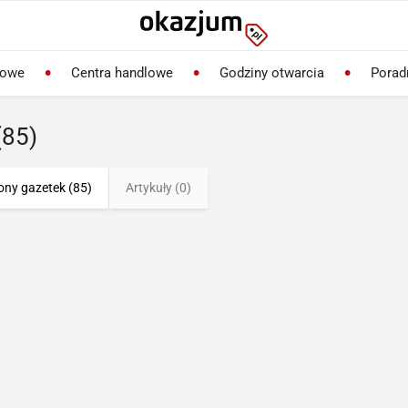
lowe
Centra handlowe
Godziny otwarcia
Porad
(85)
ony gazetek (85)
Artykuły (0)