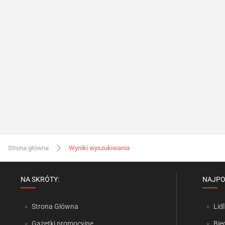
Strona główna
Wyniki wyszukiwania
NA SKRÓTY:
NAJPO
Strona Główna
Lidl
Gazetki promocyjne
Bie