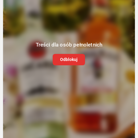
Treści dla osób pełnoletnich
Odblokuj