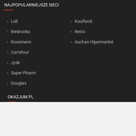
NAJPOPULARNIEJSZE SIECI
Lidl
Kaufland
Biedronka
Netto
Rossmann
Auchan Hipermarket
Carrefour
Jysk
Super-Pharm
Douglas
OKAZJUM.PL
Kontakt
Reklama
Prywatność
Korzystanie z portalu oznacza akceptację
Regulaminu
oraz
Polityki
prywatności
.
Ustawienia preferencji
.