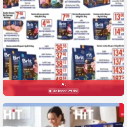
At
do końca 29 dni