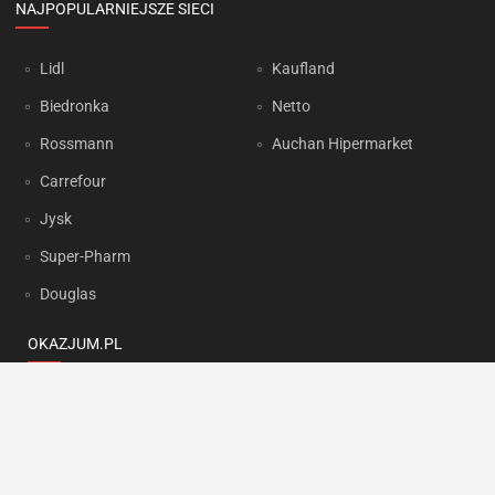
NAJPOPULARNIEJSZE SIECI
Lidl
Kaufland
Biedronka
Netto
Rossmann
Auchan Hipermarket
Carrefour
Jysk
Super-Pharm
Douglas
OKAZJUM.PL
Kontakt
Reklama
Prywatność
Korzystanie z portalu oznacza akceptację
Regulaminu
oraz
Polityki
prywatności
.
Ustawienia preferencji
.