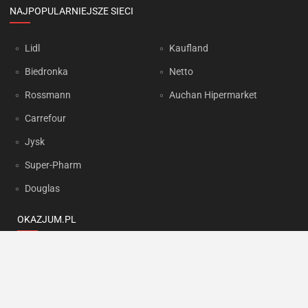
NAJPOPULARNIEJSZE SIECI
Lidl
Kaufland
Biedronka
Netto
Rossmann
Auchan Hipermarket
Carrefour
Jysk
Super-Pharm
Douglas
OKAZJUM.PL
Kontakt
Reklama
Prywatność
Korzystanie z portalu oznacza akceptację
Regulaminu
oraz
Polityki
prywatności
.
Ustawienia preferencji
.