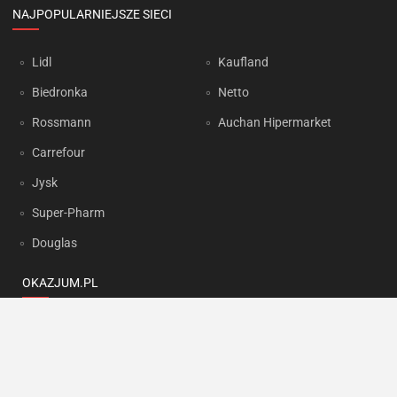
NAJPOPULARNIEJSZE SIECI
Lidl
Kaufland
Biedronka
Netto
Rossmann
Auchan Hipermarket
Carrefour
Jysk
Super-Pharm
Douglas
OKAZJUM.PL
Kontakt
Reklama
Prywatność
Korzystanie z portalu oznacza akceptację
Regulaminu
oraz
Polityki
prywatności
.
Ustawienia preferencji
.