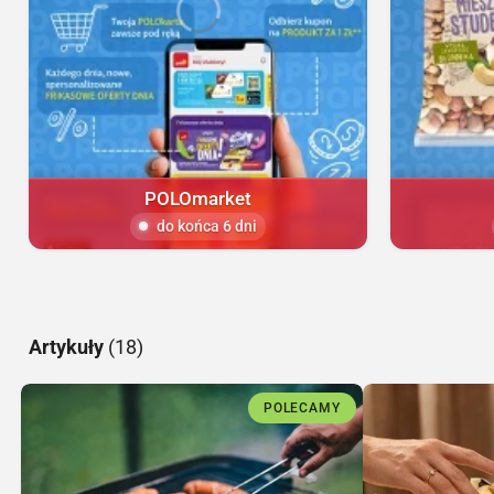
POLOmarket
do końca 6 dni
Artykuły
(18)
POLECAMY