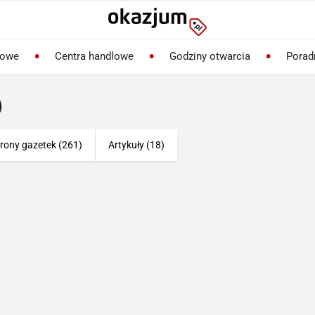
lowe
Centra handlowe
Godziny otwarcia
Porad
)
rony gazetek (261)
Artykuły (18)