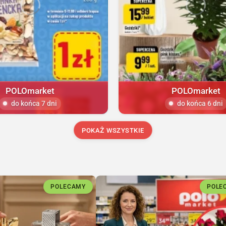
POLOmarket
POLOmarket
do końca 7 dni
do końca 6 dni
POKAŻ WSZYSTKIE
POLECAMY
POLE