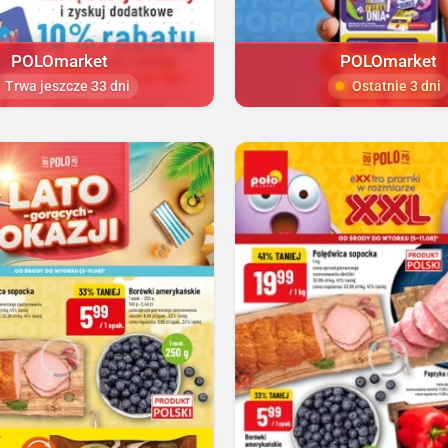
POLOmarket
POLOmarket
Trwa jeszcze 33 dni
Ostatnie 3 dni