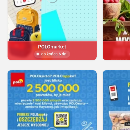
POLOmarket
do końca 6 dni