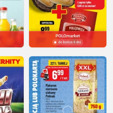
POLOmarket
do końca 6 dni