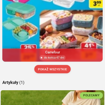
Carrefour
do końca 47 dni
POKAŻ WSZYSTKIE
Artykuły
(1)
POLECAMY