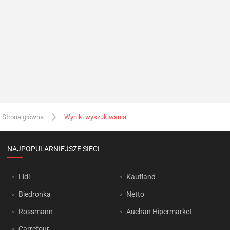
Strona główna
Wyniki wyszukiwania
NAJPOPULARNIEJSZE SIECI
Lidl
Kaufland
Biedronka
Netto
Rossmann
Auchan Hipermarket
Carrefour