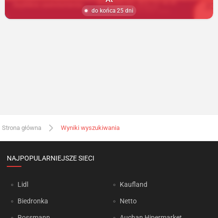
do końca 25 dni
Strona główna
Wyniki wyszukiwania
NAJPOPULARNIEJSZE SIECI
Lidl
Kaufland
Biedronka
Netto
Rossmann
Auchan Hipermarket