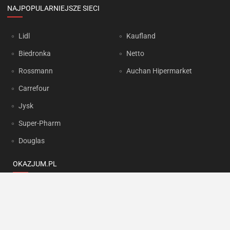
NAJPOPULARNIEJSZE SIECI
Lidl
Kaufland
Biedronka
Netto
Rossmann
Auchan Hipermarket
Carrefour
Jysk
Super-Pharm
Douglas
OKAZJUM.PL
Kontakt
Reklama
Prywatność
Korzystanie z portalu oznacza akceptację
Regulaminu
oraz
Polityki
prywatności
.
Ustawienia preferencji
.