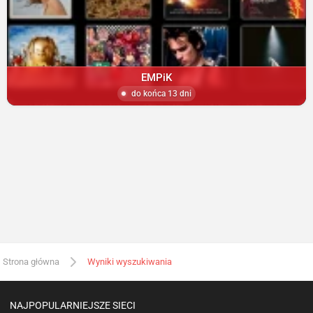
EMPiK
do końca 13 dni
Strona główna
Wyniki wyszukiwania
NAJPOPULARNIEJSZE SIECI