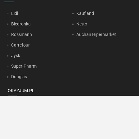
Lidl
Kaufland
Biedronka
Netto
Rossmann
Auchan Hipermarket
Carrefour
Jysk
Super-Pharm
Douglas
OKAZJUM.PL
Kontakt
Reklama
Prywatność
Korzystanie z portalu oznacza akceptację
Regulaminu
oraz
Polityki
prywatności
.
Ustawienia preferencji
.
Copyright by
INTERIA.PL
1999-2026. Wszystkie prawa zastrzeżone.