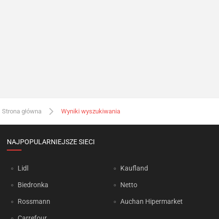
Strona główna
Wyniki wyszukiwania
NAJPOPULARNIEJSZE SIECI
Lidl
Kaufland
Biedronka
Netto
Rossmann
Auchan Hipermarket
Carrefour