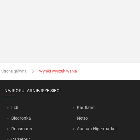
Strona główna
Wyniki wyszukiwania
NAJPOPULARNIEJSZE SIECI
Lidl
Kaufland
Biedronka
Netto
Rossmann
Auchan Hipermarket
Carrefour