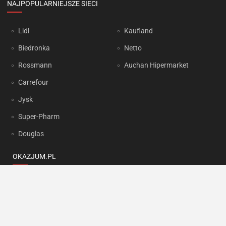
NAJPOPULARNIEJSZE SIECI
Lidl
Kaufland
Biedronka
Netto
Rossmann
Auchan Hipermarket
Carrefour
Jysk
Super-Pharm
Douglas
OKAZJUM.PL
Kontakt
Reklama
Prywatność
Korzystanie z portalu oznacza akceptację
Regulaminu
oraz
Polityki
prywatności
.
Ustawienia preferencji
.