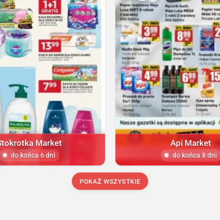
Stokrotka Market
Api Market
do końca 6 dni
do końca 8 dni
POKAŻ WSZYSTKIE