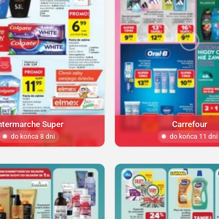
ntermarche Super
Carrefour
do końca 8 dni
do końca 11 dni