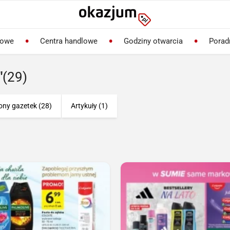
lowe
Centra handlowe
Godziny otwarcia
Porad
"
(29)
ony gazetek (28)
Artykuły (1)