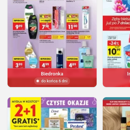
Biedronka
I
do końca 6 dni