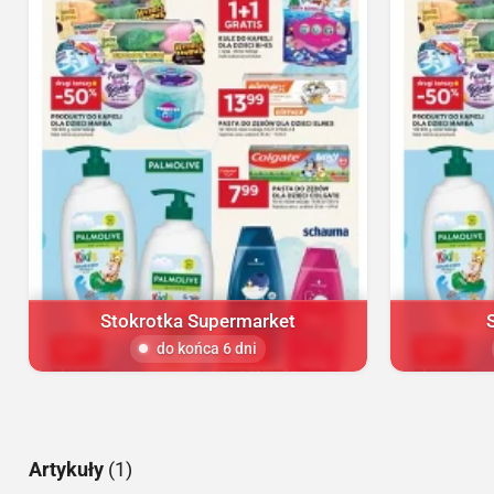
Stokrotka Supermarket
do końca 6 dni
Artykuły
(1)