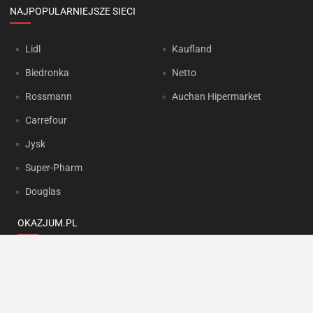
NAJPOPULARNIEJSZE SIECI
Lidl
Kaufland
Biedronka
Netto
Rossmann
Auchan Hipermarket
Carrefour
Jysk
Super-Pharm
Douglas
OKAZJUM.PL
Kontakt
Reklama
Prywatność
Korzystanie z portalu oznacza akceptację
Regulaminu
oraz
Polityki
prywatności
.
Ustawienia preferencji
.