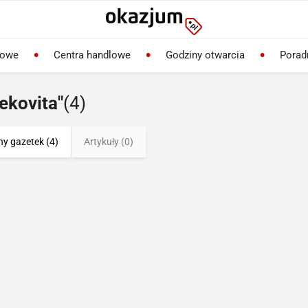
lowe
Centra handlowe
Godziny otwarcia
Porad
ekovita"
(4)
ny gazetek (4)
Artykuły (0)