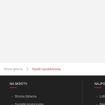
Strona główna
Wyniki wyszukiwania
NA SKRÓTY:
NAJPO
Strona Główna
Lidl
Gazetki promocyjne
Bie