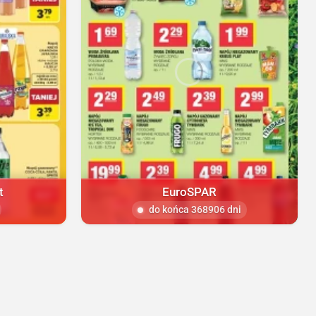
t
EuroSPAR
do końca 368906 dni