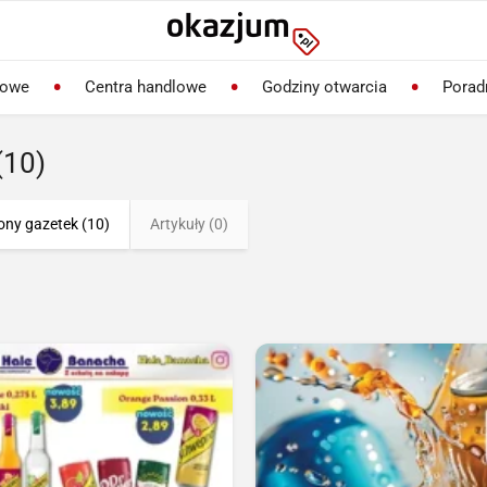
lowe
Centra handlowe
Godziny otwarcia
Porad
(10)
ony gazetek (10)
Artykuły (0)