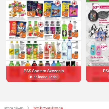
PSS Społem Szczecin
PS
do końca 12 dni
Strona główna
Wyniki wyszukiwania