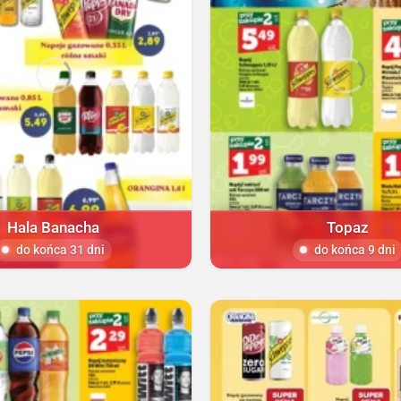
Hala Banacha
Topaz
do końca 31 dni
do końca 9 dni