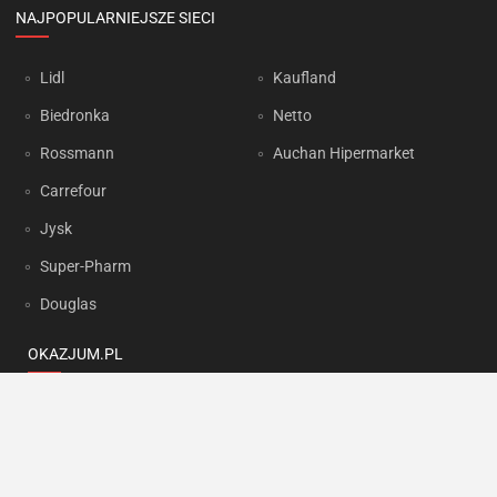
NAJPOPULARNIEJSZE SIECI
Lidl
Kaufland
Biedronka
Netto
Rossmann
Auchan Hipermarket
Carrefour
Jysk
Super-Pharm
Douglas
OKAZJUM.PL
Kontakt
Reklama
Prywatność
Korzystanie z portalu oznacza akceptację
Regulaminu
oraz
Polityki
prywatności
.
Ustawienia preferencji
.