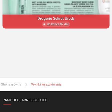
Drogerie Sekret Urody
do końca 87 dni
Strona główna
Wyniki wyszukiwania
NAJPOPULARNIEJSZE SIECI