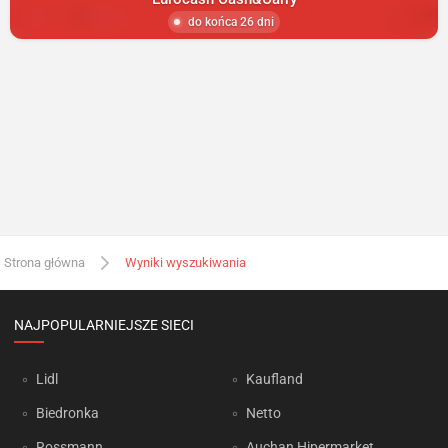
do końca 26 dni
Strona główna
Wyniki wyszukiwania
NAJPOPULARNIEJSZE SIECI
Lidl
Kaufland
Biedronka
Netto
Rossmann
Auchan Hipermarket