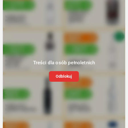
Treści dla osób pełnoletnich
Odblokuj