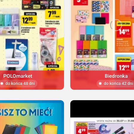
POLOmarket
Biedronka
do końca 48 dni
do końca 42 dni