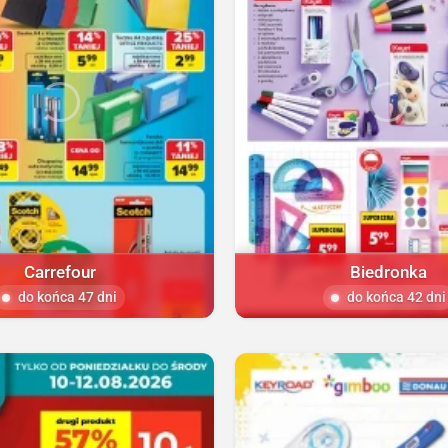
Carrefour
Biedronka
do końca 47 dni
do końca 42 dni