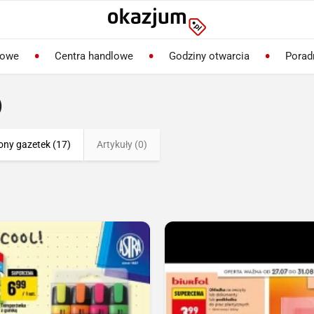
lowe
Centra handlowe
Godziny otwarcia
Porad
)
ony gazetek (17)
Artykuły (0)