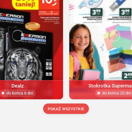
Dealz
Stokrotka Superma
do końca 6 dni
do końca 20 dni
POKAŻ WSZYSTKIE