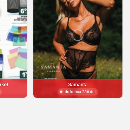
rket
Samanta
do końca 236 dni