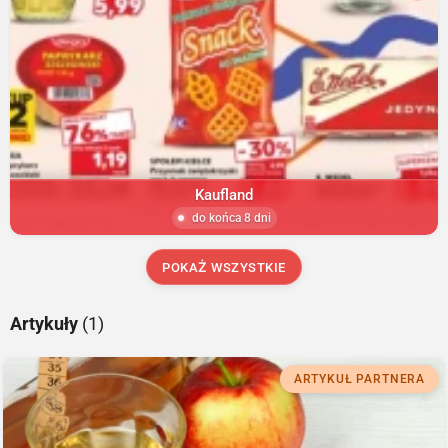
Kaufland
do końca 8 dni
POKAŻ WSZYSTKIE
Artykuły
(1)
ARTYKUŁ PARTNERA