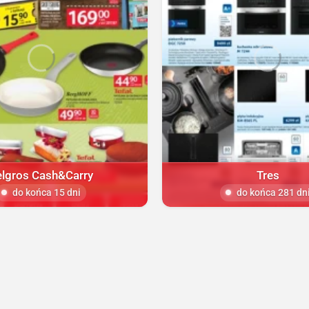
elgros Cash&Carry
Tres
do końca 15 dni
do końca 281 dn