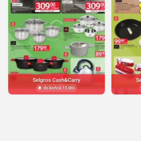
Selgros Cash&Carry
S
do końca 15 dni