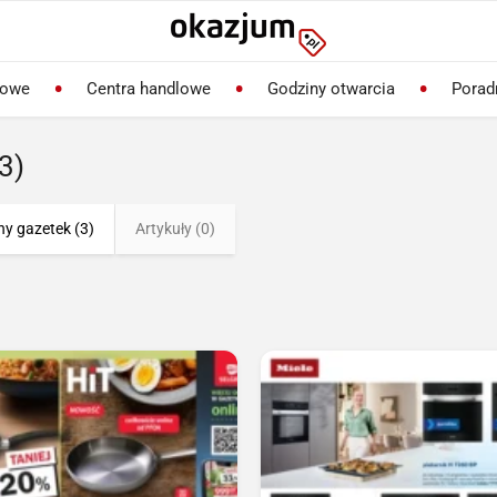
lowe
Centra handlowe
Godziny otwarcia
Porad
3)
ny gazetek (3)
Artykuły (0)