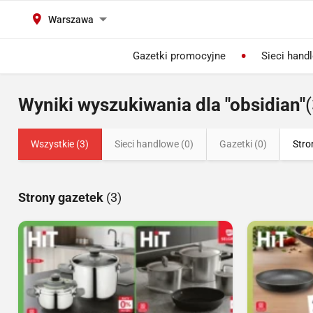
Warszawa
Gazetki promocyjne
Sieci hand
Wyniki wyszukiwania dla "obsidian"
(
Wszystkie (3)
Sieci handlowe (0)
Gazetki (0)
Stro
Strony gazetek
(3)