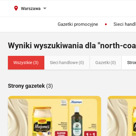
Warszawa
Gazetki promocyjne
Sieci hand
Wyniki wyszukiwania dla "north-coa
Wszystkie (3)
Sieci handlowe (0)
Gazetki (0)
Stro
Strony gazetek
(3)