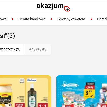
lowe
Centra handlowe
Godziny otwarcia
Porad
st"
(3)
ny gazetek (3)
Artykuły (0)