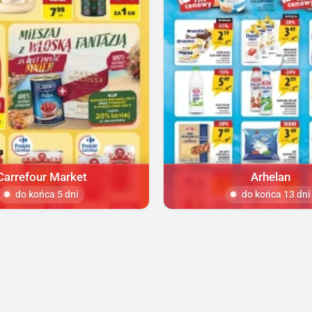
Carrefour Market
Arhelan
do końca 5 dni
do końca 13 dni