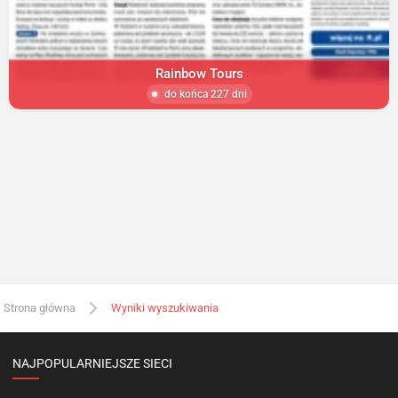
Rainbow Tours
do końca 227 dni
Strona główna
Wyniki wyszukiwania
NAJPOPULARNIEJSZE SIECI