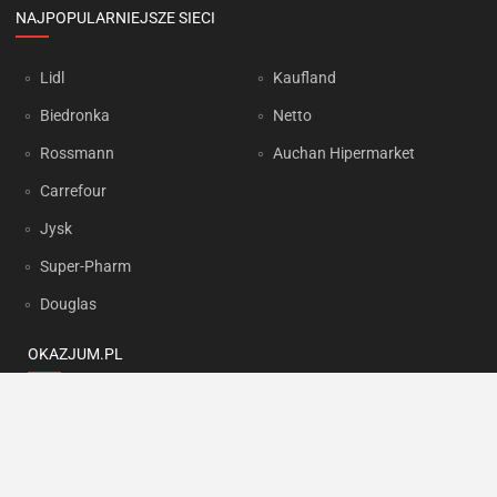
NAJPOPULARNIEJSZE SIECI
Lidl
Kaufland
Biedronka
Netto
Rossmann
Auchan Hipermarket
Carrefour
Jysk
Super-Pharm
Douglas
OKAZJUM.PL
Kontakt
Reklama
Prywatność
Korzystanie z portalu oznacza akceptację
Regulaminu
oraz
Polityki
prywatności
.
Ustawienia preferencji
.