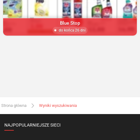
Blue Stop
do końca 26 dni
Strona główna
Wyniki wyszukiwania
NAJPOPULARNIEJSZE SIECI