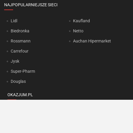
NAJPOPULARNIEJSZE SIECI
Lidl
Kaufland
Biedronka
Netto
Rossmann
Auchan Hipermarket
Carrefour
Jysk
Super-Pharm
Douglas
OKAZJUM.PL
Kontakt
Reklama
Prywatność
Korzystanie z portalu oznacza akceptację
Regulaminu
oraz
Polityki
prywatności
.
Ustawienia preferencji
.