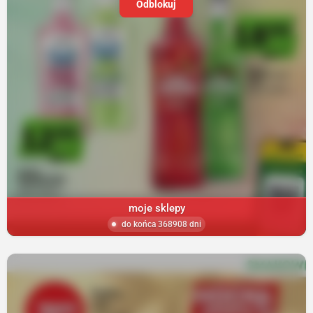
Odblokuj
moje sklepy
do końca 368908 dni