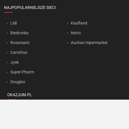
NAJPOPULARNIEJSZE SIECI
Lidl
Kaufland
Biedronka
Netto
Rossmann
Auchan Hipermarket
Carrefour
Jysk
Super-Pharm
Douglas
OKAZJUM.PL
Kontakt
Reklama
Prywatność
Korzystanie z portalu oznacza akceptację
Regulaminu
oraz
Polityki