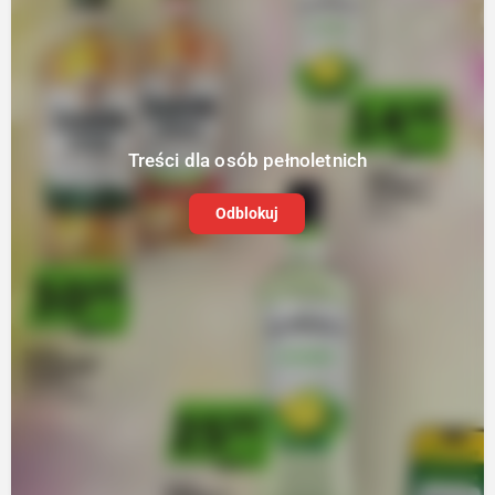
Treści dla osób pełnoletnich
Odblokuj