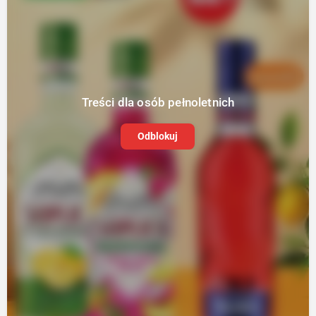
Treści dla osób pełnoletnich
Odblokuj