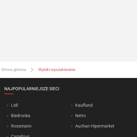
Strona główna
Wyniki wyszukiwania
NAJPOPULARNIEJSZE SIECI
Lidl
Kaufland
Biedronka
Netto
Rossmann
Auchan Hipermarket
Carrefour