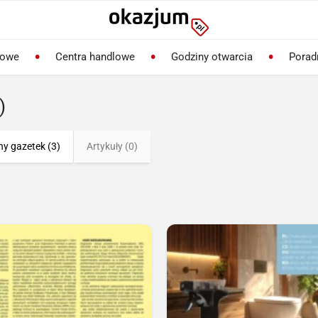
lowe
Centra handlowe
Godziny otwarcia
Porad
)
ny gazetek (3)
Artykuły (0)