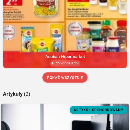
Auchan Hipermarket
do końca 8 dni
POKAŻ WSZYSTKIE
Artykuły
(2)
ARTYKUŁ SPONSOROWANY