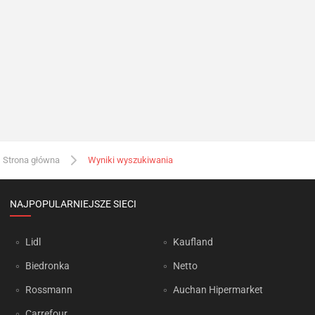
Strona główna
Wyniki wyszukiwania
NAJPOPULARNIEJSZE SIECI
Lidl
Kaufland
Biedronka
Netto
Rossmann
Auchan Hipermarket
Carrefour