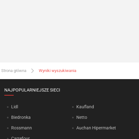
Strona główna
Wyniki wyszukiwania
NAJPOPULARNIEJSZE SIECI
Lidl
Kaufland
Biedronka
Netto
Rossmann
Auchan Hipermarket
Carrefour