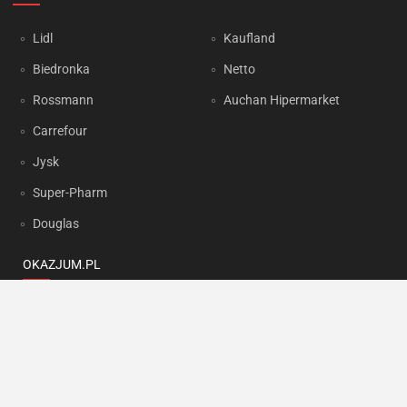
Lidl
Kaufland
Biedronka
Netto
Rossmann
Auchan Hipermarket
Carrefour
Jysk
Super-Pharm
Douglas
OKAZJUM.PL
Kontakt
Reklama
Prywatność
Korzystanie z portalu oznacza akceptację
Regulaminu
oraz
Polityki
prywatności
.
Ustawienia preferencji
.
Copyright by
INTERIA.PL
1999-2026. Wszystkie prawa zastrzeżone.