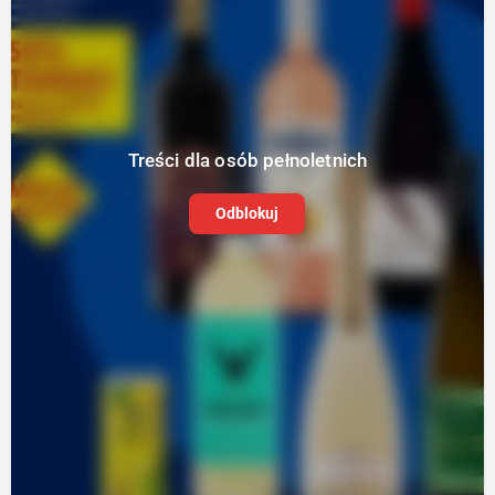
Treści dla osób pełnoletnich
Odblokuj