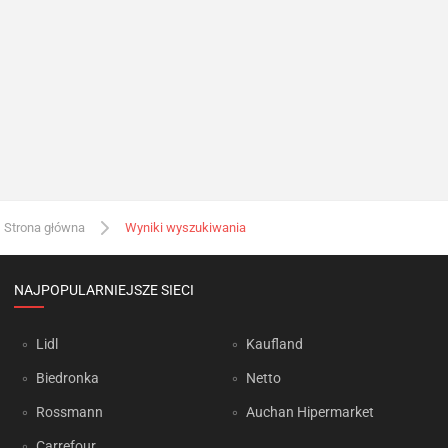
Strona główna
Wyniki wyszukiwania
NAJPOPULARNIEJSZE SIECI
Lidl
Kaufland
Biedronka
Netto
Rossmann
Auchan Hipermarket
Carrefour