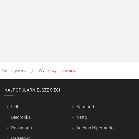
Strona główna
Wyniki wyszukiwania
NAJPOPULARNIEJSZE SIECI
Lidl
Kaufland
Biedronka
Netto
Rossmann
Auchan Hipermarket
Carrefour