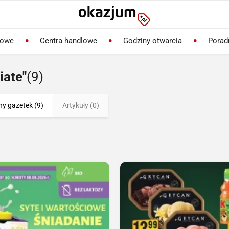
lowe
Centra handlowe
Godziny otwarcia
Porad
iate"
(9)
ny gazetek (9)
Artykuły (0)