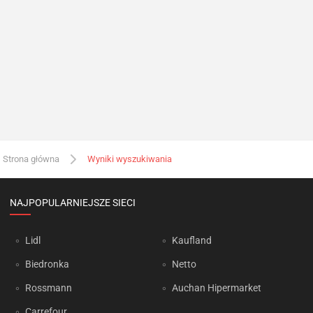
Strona główna
Wyniki wyszukiwania
NAJPOPULARNIEJSZE SIECI
Lidl
Kaufland
Biedronka
Netto
Rossmann
Auchan Hipermarket
Carrefour