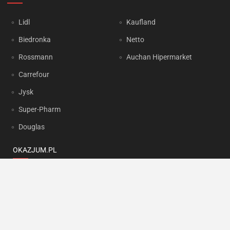
Lidl
Kaufland
Biedronka
Netto
Rossmann
Auchan Hipermarket
Carrefour
Jysk
Super-Pharm
Douglas
OKAZJUM.PL
Kontakt
Reklama
Prywatność
Korzystanie z portalu oznacza akceptację
Regulaminu
oraz
Polityki
prywatności
.
Ustawienia preferencji
.
Copyright by
INTERIA.PL
1999-2026. Wszystkie prawa zastrzeżone.